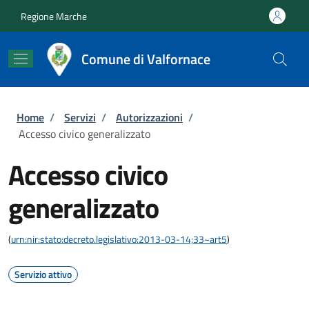
Salta al contenuto principale
Skip to footer content
Regione Marche
Comune di Valfornace
Briciole di pane
Home
/
Servizi
/
Autorizzazioni
/
Accesso civico generalizzato
Accesso civico
generalizzato
(
urn:nir:stato:decreto.legislativo:2013-03-14;33~art5
)
Servizio attivo